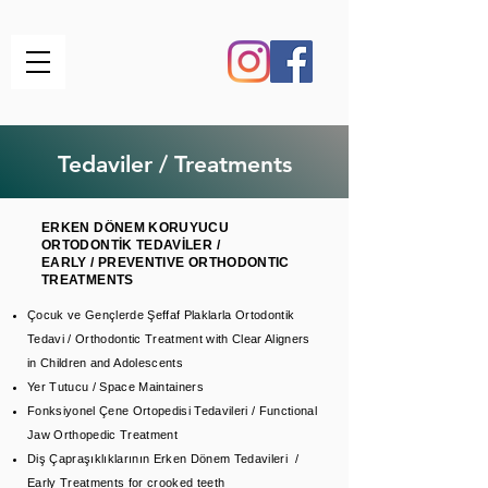
Tedaviler / Treatments
ERKEN DÖNEM KORUYUCU
ORTODONTİK TEDAVİLER /
EARLY / PREVENTIVE ORTHODONTIC
TREATMENTS
Çocuk ve Gençlerde Şeffaf Plaklarla Ortodontik
Tedavi / Orthodontic Treatment with Clear Aligners
in Children
and
Adolescents
Yer Tutucu / Space Maintainers
Fonksiyonel Çene Ortopedisi Tedavileri / Functional
Jaw Orthopedic Treatment
Diş Çapraşıklıklarının Erken Dönem Tedavileri /
Early Treatments for crooked teeth